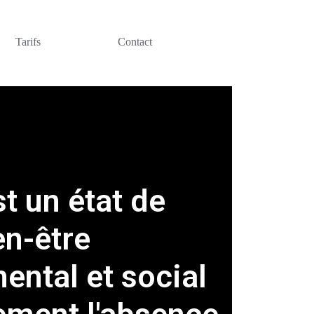
Tarifs
Contact
st un état de
en-être
ental et social