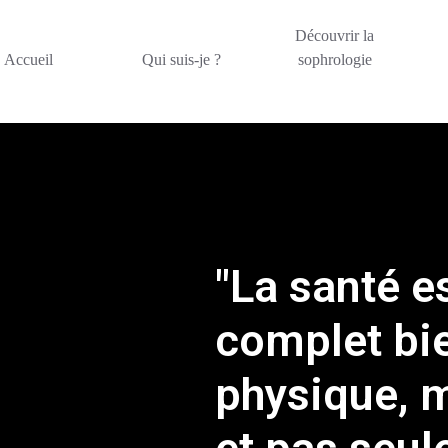
Découvrir la
Accueil
Qui suis-je ?
sophrologie
"La santé e
complet bi
physique, m