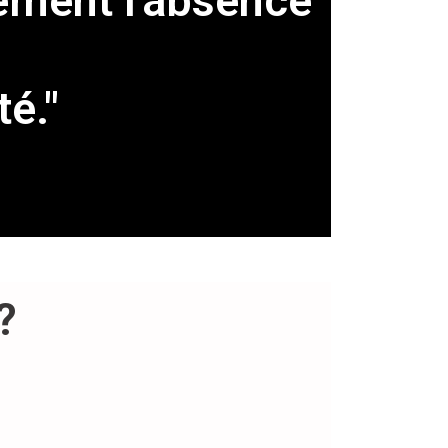
ement l'absence
té."
?